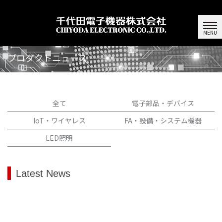
プロダクトニュース
ホーム
|
製品情報
|
プロダクトニュース
全て
電子部品・デバイス
IoT・ワイヤレス
FA・設備・システム機器
LED照明
Latest News
[!% if (image.url!="") { %]
[!% } %]