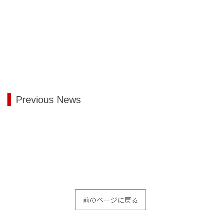
[%title%]
Previous News
[!% if
[%article_date_notime_wa%]
[%tags%]
(image.url!="") {
[%title%]
%]
[!% } %]
[%category%][%new:new%]
前のページに戻る